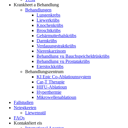
Krankheet a Behandlung
Behandlungen
Lungenkrebs
Liewerkriibs
Knochenkriibs
Broschtkriibs
Gebärmutterhalskriibs
Darmkriibs
Verdauungstraktkriibs
Nierenkarzinom
Behandlung vu Bauchspeicheldrüskriibs
Behandlung vu Prostatakriibs
Eierstockkriibs
Behandlungszentrum
KI Epic Co-Ablatiounssystem
Car-T Therapie
HIFU-Ablatioun
Hyperthermie
Mikrowellenablatioun
Fallstudien
Neiegkeeten
Liewensstil
FAQs
Kontaktéiert eis