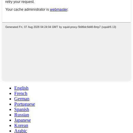
English
French
German
Portuguese
Spanish
Russian
Japanese
Korean
Arabic