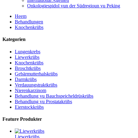
International Agenten
Onkologiespidol vun der Südregioun vu Peking
Heem
Behandlungen
Knochenkriibs
Kategorien
Lungenkrebs
Liewerkriibs
Knochenkriibs
Broschtkriibs
Gebärmutterhalskriibs
Darmkriibs
Verdauungstraktkriibs
Nierenkarzinom
Behandlung vu Bauchspeicheldrüskriibs
Behandlung vu Prostatakriibs
Eierstockkriibs
Feature Produkter
Liewerkriibs