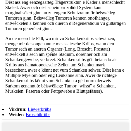
Dëst ass eng eenzegaarteg Trägerstruktur, e Kader a mënschlecht
Skelett. Awer och dëst scheinbar zolidd System kann
marginaliséiert ginn an zu engem Schutzraum fir béiswëlleg
Tumoren ginn. Béiswëlleg Tumoren kënnen onofhängeg
entwéckelen a kënnen och duerch d'Regeneratioun vu guttartigen
Tumoren generéiert ginn.
An de meeschte Fäll, wa mir vu Schankenkriibs schwätzen,
menge mir de sougenannte metastatesche Kriibs, wann den
Tumor sech an aneren Organer (Long, Broscht, Prostata)
entwéckelt a sech am spéide Stadium, dorënner och am
Schankengewebe, verbreet. Schankenkriibs gëtt heiansdo als
Kriibs aus hämatopoetesche Zellen am Schankenmark
bezeechent, awer e kënnt net vum Schanken selwer. Dëst kann e
Multiple Myelom oder eng Leukämie sinn. Awer de richtege
Schankenkriibs kënnt vum Schanken a gëtt normalerweis
Sarkom genannt (e béiswëllege Tumor "wiisst" a Schanken,
Muskelen, Faseren oder Fettgewebe a Bluttgefässer).
Virdrun:
Liewerkriibs
Weider:
Broschtkriibs