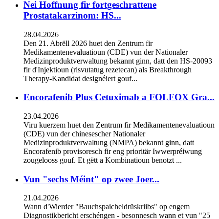
Nei Hoffnung fir fortgeschrattene
Prostatakarzinom: HS...
28.04.2026
Den 21. Abrëll 2026 huet den Zentrum fir
Medikamentenevaluatioun (CDE) vun der Nationaler
Medizinproduktverwaltung bekannt ginn, datt den HS-20093
fir d'Injektioun (risvutatug rezetecan) als Breakthrough
Therapy-Kandidat designéiert gouf...
Encorafenib Plus Cetuximab a FOLFOX Gra...
23.04.2026
Viru kuerzem huet den Zentrum fir Medikamentenevaluatioun
(CDE) vun der chinesescher Nationaler
Medizinproduktverwaltung (NMPA) bekannt ginn, datt
Encorafenib provisoresch fir eng prioritär Iwwerpréiwung
zougelooss gouf. Et gëtt a Kombinatioun benotzt ...
Vun "sechs Méint" op zwee Joer...
21.04.2026
Wann d'Wierder "Bauchspaicheldrüskriibs" op engem
Diagnostikbericht erschéngen - besonnesch wann et vun "25