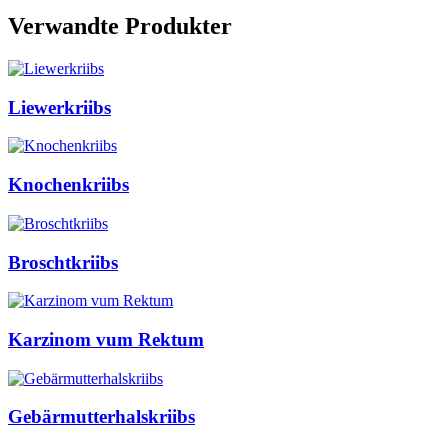
Verwandte Produkter
Liewerkriibs
Knochenkriibs
Broschtkriibs
Karzinom vum Rektum
Gebärmutterhalskriibs