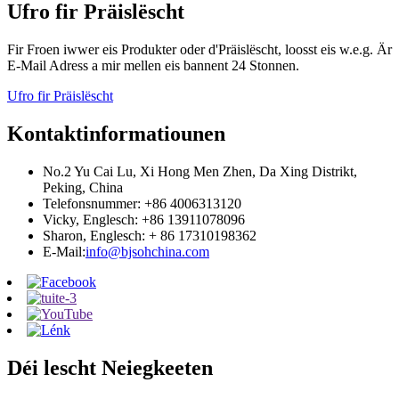
Ufro fir Präislëscht
Fir Froen iwwer eis Produkter oder d'Präislëscht, loosst eis w.e.g. Är
E-Mail Adress a mir mellen eis bannent 24 Stonnen.
Ufro fir Präislëscht
Kontaktinformatiounen
No.2 Yu Cai Lu, Xi Hong Men Zhen, Da Xing Distrikt,
Peking, China
Telefonsnummer: +86 4006313120
Vicky, Englesch: +86 13911078096
Sharon, Englesch: + 86 17310198362
E-Mail:
info@bjsohchina.com
Déi lescht Neiegkeeten