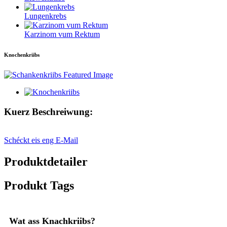
Lungenkrebs
Karzinom vum Rektum
Knochenkriibs
Kuerz Beschreiwung:
Schéckt eis eng E-Mail
Produktdetailer
Produkt Tags
Wat ass Knachkriibs?