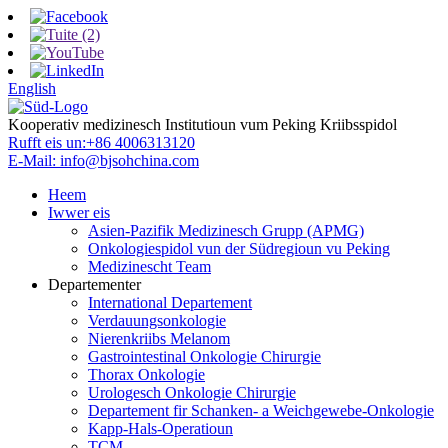
English
Kooperativ medizinesch Institutioun vum Peking Kriibsspidol
Rufft eis un:
+86 4006313120
E-Mail:
info@bjsohchina.com
Heem
Iwwer eis
Asien-Pazifik Medizinesch Grupp (APMG)
Onkologiespidol vun der Südregioun vu Peking
Medizinescht Team
Departementer
International Departement
Verdauungsonkologie
Nierenkriibs Melanom
Gastrointestinal Onkologie Chirurgie
Thorax Onkologie
Urologesch Onkologie Chirurgie
Departement fir Schanken- a Weichgewebe-Onkologie
Kapp-Hals-Operatioun
TCM