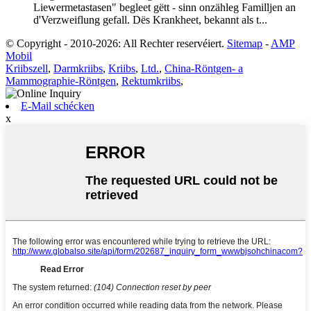
Liewermetastasen" begleet gëtt - sinn onzähleg Familljen an
d'Verzweiflung gefall. Dës Krankheet, bekannt als t...
© Copyright - 2010-2026: All Rechter reservéiert.
Sitemap
-
AMP
Mobil
Kriibszell
,
Darmkriibs
,
Kriibs
,
Ltd.
,
China-Röntgen- a
Mammographie-Röntgen
,
Rektumkriibs
,
E-Mail schécken
x